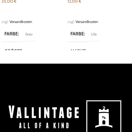
35,00
€
12,00
€
IN DEN WARENKORB
IN DEN WARENKORB
zzgl.
Versandkosten
zzgl.
Versandkosten
FARBE
FARBE
Grau
Lila
GRÖSSE
MARKE
XS
Vintage
MARKE
Paul Brial