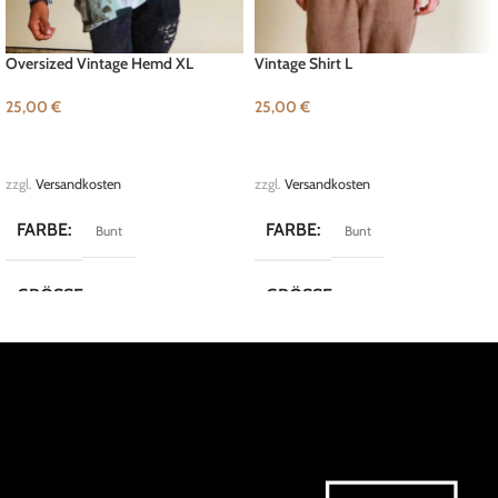
Oversized Vintage Hemd XL
Vintage Shirt L
25,00
€
25,00
€
IN DEN WARENKORB
IN DEN WARENKORB
zzgl.
Versandkosten
zzgl.
Versandkosten
FARBE
FARBE
Bunt
Bunt
GRÖSSE
GRÖSSE
XL
L
MARKE
MARKE
Vintage
Dornbusch
KOLLEKTION
KOLLEKTION
Crazy Shirts
Crazy Shirts