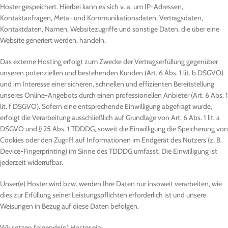
Hoster gespeichert. Hierbei kann es sich v. a. um IP-Adressen,
Kontaktanfragen, Meta- und Kommunikationsdaten, Vertragsdaten,
Kontaktdaten, Namen, Websitezugriffe und sonstige Daten, die über eine
Website generiert werden, handeln.
Das externe Hosting erfolgt zum Zwecke der Vertragserfüllung gegenüber
unseren potenziellen und bestehenden Kunden (Art. 6 Abs. 1 lit. b DSGVO)
und im Interesse einer sicheren, schnellen und effizienten Bereitstellung
unseres Online-Angebots durch einen professionellen Anbieter (Art. 6 Abs. 1
lit. f DSGVO). Sofern eine entsprechende Einwilligung abgefragt wurde,
erfolgt die Verarbeitung ausschließlich auf Grundlage von Art. 6 Abs. 1 lit. a
DSGVO und § 25 Abs. 1 TDDDG, soweit die Einwilligung die Speicherung von
Cookies oder den Zugriff auf Informationen im Endgerät des Nutzers (z. B.
Device-Fingerprinting) im Sinne des TDDDG umfasst. Die Einwilligung ist
jederzeit widerrufbar.
Unser(e) Hoster wird bzw. werden Ihre Daten nur insoweit verarbeiten, wie
dies zur Erfüllung seiner Leistungspflichten erforderlich ist und unsere
Weisungen in Bezug auf diese Daten befolgen.
Wir setzen folgende(n) Hoster ein: