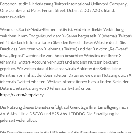
Personen ist die Niederlassung Twitter International Unlimited Company,
One Cumberland Place, Fenian Street, Dublin 2, D02 AX07, Irland,
verantwortlich.
Wenn das Social-Media-Element aktiv ist, wird eine direkte Verbindung
zwischen Ihrem Endgerät und dem X-Server hergestellt. X (ehemals Twitter)
erhält dadurch Informationen über den Besuch dieser Website durch Sie.
Durch das Benutzen von X (ehemals Twitter) und der Funktion „Re-Tweet“
bzw. „Repost“ werden die von Ihnen besuchten Websites mit Ihrem X
(ehemals Twitter)-Account verknüpft und anderen Nutzern bekannt
gegeben. Wir weisen darauf hin, dass wir als Anbieter der Seiten keine
Kenntnis vom Inhalt der übermittelten Daten sowie deren Nutzung durch X
(ehemals Twitter) erhalten. Weitere Informationen hierzu finden Sie in der
Datenschutzerklärung von X (ehemals Twitter) unter:
https://x.com/de/privacy
.
Die Nutzung dieses Dienstes erfolgt auf Grundlage Ihrer Einwilligung nach
Art. 6 Abs. 1 lit. a DSGVO und § 25 Abs. 1 TDDDG. Die Einwilligung ist
jederzeit widerrufbar.
Die Datenübertragung in die USA wird auf die Standardvertragsklauseln der