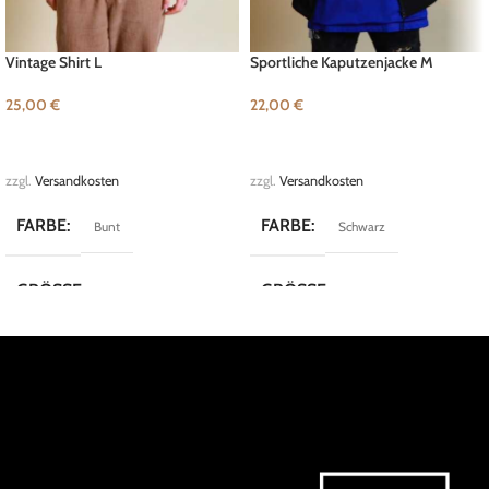
Vintage Shirt L
Sportliche Kaputzenjacke M
25,00
€
22,00
€
IN DEN WARENKORB
IN DEN WARENKORB
zzgl.
Versandkosten
zzgl.
Versandkosten
FARBE
FARBE
Bunt
Schwarz
GRÖSSE
GRÖSSE
L
M
MARKE
MARKE
Dornbusch
Reverse
KOLLEKTION
KOLLEKTION
Crazy Shirts
Street Style