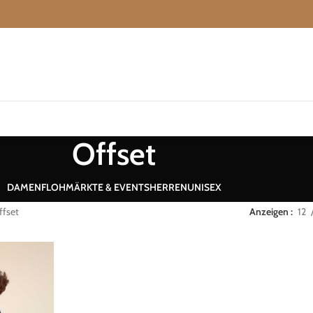
Offset
DAMEN
FLOHMÄRKTE & EVENTS
HERREN
UNISEX
ffset
Anzeigen
12