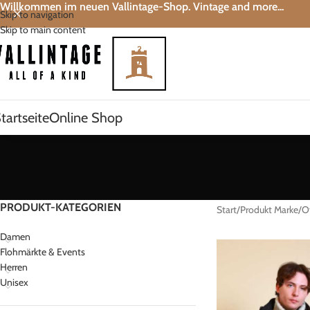
Willkommen im neuen Vallintage-Shop. Vintage and more...
Skip to navigation
Skip to main content
tartseite
Online Shop
PRODUKT-KATEGORIEN
Start
Produkt Marke
O
Damen
Flohmärkte & Events
Herren
Unisex