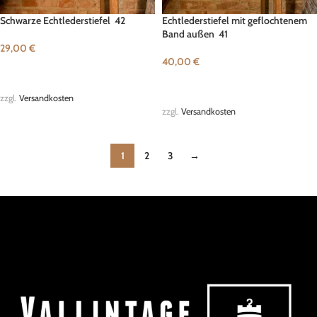
Schwarze Echtlederstiefel 42
Echtlederstiefel mit geflochtenem
Band außen 41
29,00
€
40,00
€
IN DEN WARENKORB
IN DEN WARENKORB
zzgl.
Versandkosten
zzgl.
Versandkosten
1
2
3
→