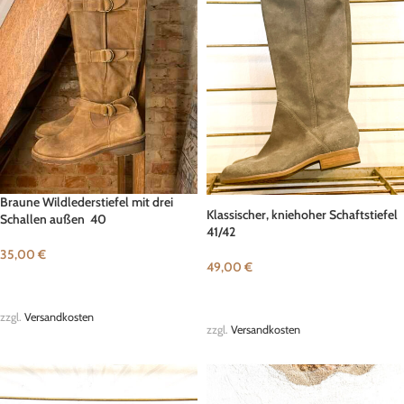
Braune Wildlederstiefel mit drei
Klassischer, kniehoher Schaftstiefel
Schallen außen 40
41/42
35,00
€
49,00
€
WEITERLESEN
IN DEN WARENKORB
zzgl.
Versandkosten
zzgl.
Versandkosten