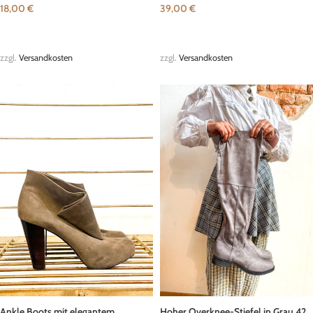
18,00
€
39,00
€
IN DEN WARENKORB
IN DEN WARENKORB
zzgl.
Versandkosten
zzgl.
Versandkosten
Ankle Boots mit elegantem
Hoher Overknee-Stiefel in Grau 42