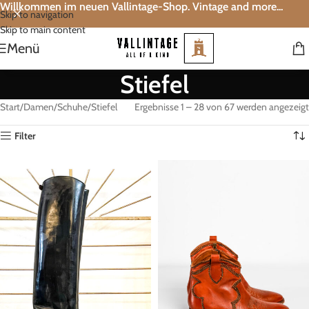
Willkommen im neuen Vallintage-Shop. Vintage and more...
Skip to navigation
Skip to main content
Menü
Stiefel
Start
Damen
Schuhe
Stiefel
Ergebnisse 1 – 28 von 67 werden angezeigt
Filter