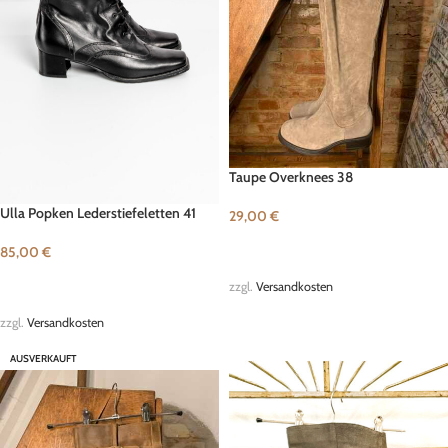
Taupe Overknees 38
Ulla Popken Lederstiefeletten 41
29,00
€
IN DEN WARENKORB
85,00
€
IN DEN WARENKORB
zzgl.
Versandkosten
zzgl.
Versandkosten
AUSVERKAUFT