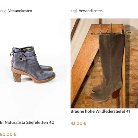
zzgl.
Versandkosten
zzgl.
Versandkosten
Braune hohe Wildlederstiefel 41
El Naturalista Stiefeletten 40
43,00
€
IN DEN WARENKORB
80,00
€