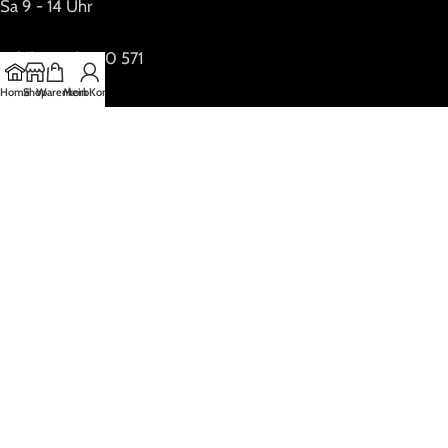
Sa 9 - 14 Uhr
Tel. (05173) 690 571
Home
Shop
Warenkorb
Mein Konto
Online Shop
Geöffnet: 24/7
Impressum
Datenschutzerklärung
Social-Media-Datenschutz
Copyrigt OnlineFox.Marketing LLC
2021 PREMIUM E-COMMERCE SOLUTIONS.