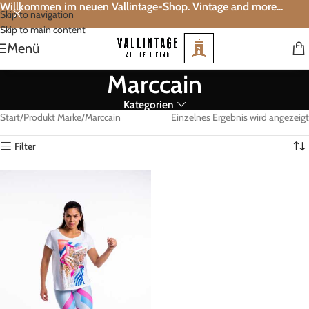
Willkommen im neuen Vallintage-Shop. Vintage and more...
Skip to navigation
Skip to main content
Menü
Marccain
Kategorien
Start
Produkt Marke
Marccain
Einzelnes Ergebnis wird angezeigt
Filter