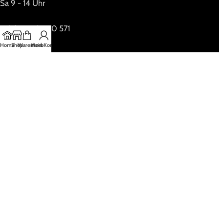
Sa 9 - 14 Uhr
Tel. (05173) 690 571
Home
Shop
Warenkorb
Mein Konto
Online Shop
Geöffnet: 24/7
Impressum
Datenschutzerklärung
Social-Media-Datenschutz
Copyrigt OnlineFox.Marketing LLC
2021 PREMIUM E-COMMERCE SOLUTIONS.