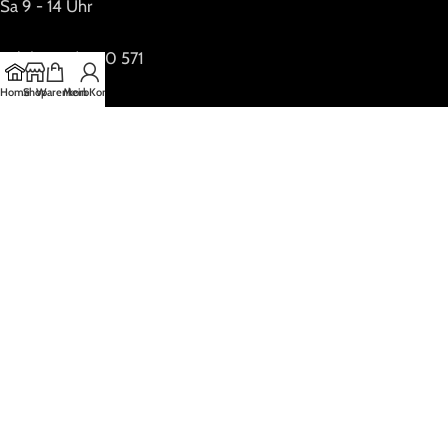
Sa 9 - 14 Uhr
Tel. (05173) 690 571
Home
Shop
Warenkorb
Mein Konto
Online Shop
Geöffnet: 24/7
Impressum
Datenschutzerklärung
Social-Media-Datenschutz
Copyrigt OnlineFox.Marketing LLC
2021 PREMIUM E-COMMERCE SOLUTIONS.