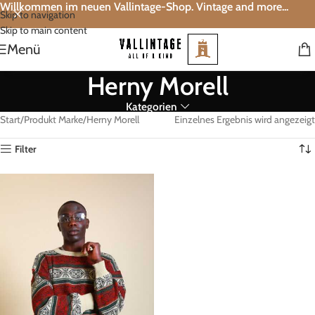
Willkommen im neuen Vallintage-Shop. Vintage and more...
Skip to navigation
Skip to main content
Menü
Herny Morell
Kategorien
Start
Produkt Marke
Herny Morell
Einzelnes Ergebnis wird angezeigt
Filter