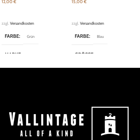
12,00
€
15,00
€
IN DEN WARENKORB
IN DEN WARENKORB
zzgl.
Versandkosten
zzgl.
Versandkosten
FARBE
FARBE
Grün
Blau
MARKE
GRÖSSE
Vintage
M
MARKE
LBC