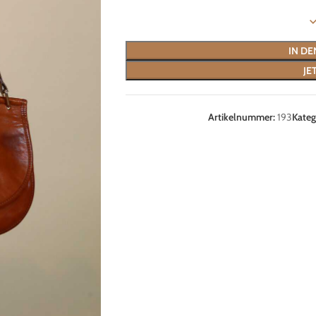
IN D
JE
Artikelnummer:
193
Kateg