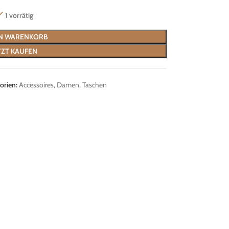
1 vorrätig
EN WARENKORB
TZT KAUFEN
orien:
Accessoires
,
Damen
,
Taschen