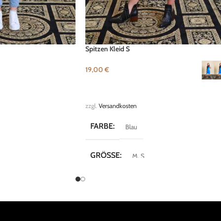
Spitzen Kleid S
19,00
€
B
AUSFÜHRUNG WÄHLEN
zzgl.
Versandkosten
FARBE
Blau
GRÖSSE
M
,
S
oda
MARKE
SisterS Point
Classy