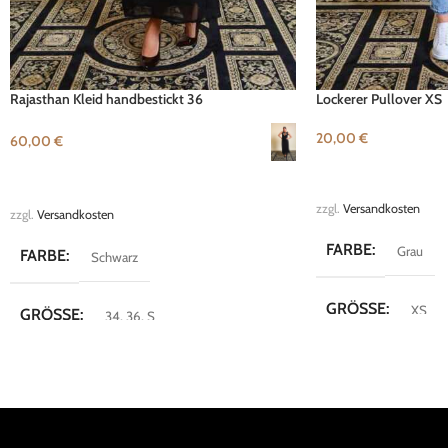
Rajasthan Kleid handbestickt 36
Lockerer Pullover XS
20,00
€
60,00
€
IN DEN WARENKOR
AUSFÜHRUNG WÄHLEN
zzgl.
Versandkosten
zzgl.
Versandkosten
FARBE
Grau
FARBE
Schwarz
GRÖSSE
XS
GRÖSSE
34
,
36
,
S
MARKE
Vero M
MARKE
DW- Shop
KOLLEKTION