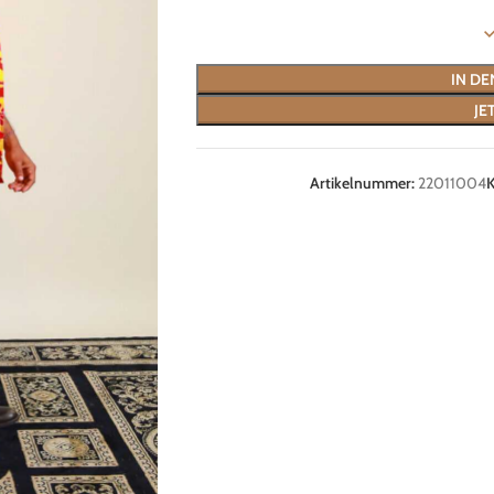
IN D
JE
Artikelnummer:
22011004
K