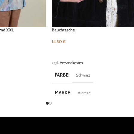
emd XXL
Bauchtasche
14,50
€
B
IN DEN WARENKORB
zzgl.
Versandkosten
FARBE
Schwarz
MARKE
Vintage
Crazy Shirts