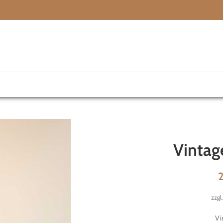
Vinta
zzgl
Vi