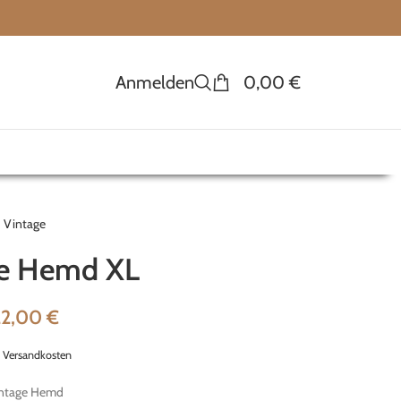
Anmelden
0,00
€
Vintage
ge Hemd XL
22,00
€
.
Versandkosten
ntage Hemd