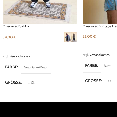
Oversized Sakko
Oversized Vintage H
25,00
€
34,00
€
IN DEN WARENKOR
AUSFÜHRUNG WÄHLEN
zzgl.
Versandkosten
zzgl.
Versandkosten
FARBE
Bunt
FARBE
Grau
,
Grau/Braun
GRÖSSE
XXL
GRÖSSE
L
,
XL
MARKE
Vintage
MARKE
Harris Tweed
KOLLEKTION
KOLLEKTION
Blazer