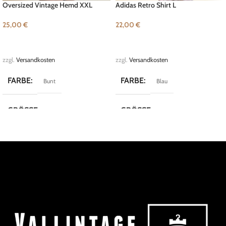
Oversized Vintage Hemd XXL
Adidas Retro Shirt L
25,00
€
22,00
€
IN DEN WARENKORB
IN DEN WARENKORB
zzgl.
Versandkosten
zzgl.
Versandkosten
FARBE
FARBE
Bunt
Blau
GRÖSSE
GRÖSSE
XXL
L
MARKE
MARKE
Vintage
Adidas
KOLLEKTION
KOLLEKTION
Crazy Shirts
Sport