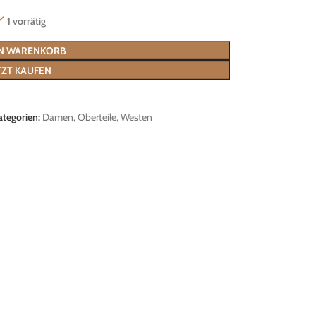
1 vorrätig
EN WARENKORB
TZT KAUFEN
ategorien:
Damen
,
Oberteile
,
Westen