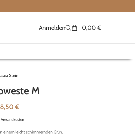
Anmelden
0,00
€
Laura Stein
pweste M
18,50
€
.
Versandkosten
 in einem leicht schimmernden Grün.