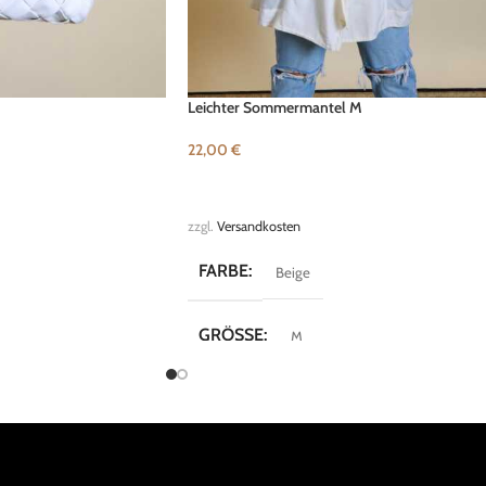
Leichter Sommermantel M
22,00
€
B
IN DEN WARENKORB
zzgl.
Versandkosten
FARBE
Beige
GRÖSSE
M
MARKE
Fluxus