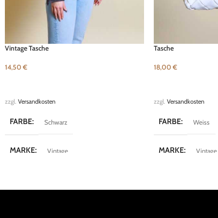
Vintage Tasche
Tasche
14,50
€
18,00
€
IN DEN WARENKORB
IN DEN WARENKOR
zzgl.
Versandkosten
zzgl.
Versandkosten
FARBE
FARBE
Schwarz
Weiss
MARKE
MARKE
Vintage
Vintage