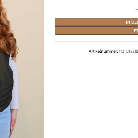
IN D
JE
Artikelnummer:
11210122
K