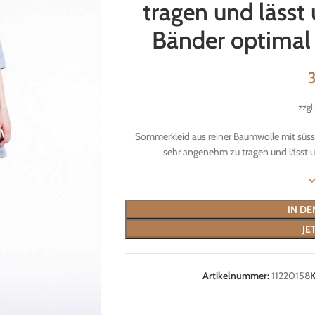
tragen und lässt 
Bänder optimal a
zzgl
Sommerkleid aus reiner Baumwolle mit süss
sehr angenehm zu tragen und lässt u
IN D
JE
Artikelnummer:
11220158
K