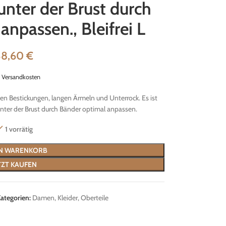
unter der Brust durch
npassen., Bleifrei L
38,60
€
.
Versandkosten
en Bestickungen, langen Ärmeln und Unterrock. Es ist
nter der Brust durch Bänder optimal anpassen.
1 vorrätig
EN WARENKORB
TZT KAUFEN
ategorien:
Damen
,
Kleider
,
Oberteile