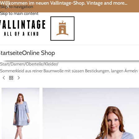
Willkommen im neuen Vallintage-Shop. Vintage and more...
Skip to navigation
Skip to main content
tartseite
Online Shop
Start
Damen
Oberteile
Kleider
Sommerkleid aus reiner Baumwolle mit süssen Bestickungen, langen Ärmeln un