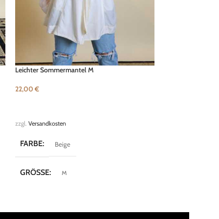
Leichter Sommermantel M
Tasche
22,00
€
32,00
€
IN DEN WARENKORB
IN DEN WARENK
zzgl.
Versandkosten
zzgl.
Versandkosten
FARBE
FARBE
Beige
Oran
GRÖSSE
MARKE
M
Merc
MARKE
Fluxus