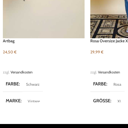
Artbag
Rosa Oversize Jacke 
24,50
€
29,99
€
IN DEN WARENKORB
IN DEN WARENKOR
zzgl.
Versandkosten
zzgl.
Versandkosten
FARBE
FARBE
Schwarz
Rosa
MARKE
GRÖSSE
Vintage
XL
MARKE
Vintage