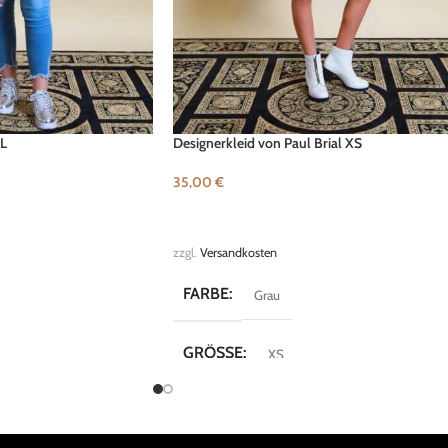
XL
Designerkleid von Paul Brial XS
35,00
€
B
IN DEN WARENKORB
zzgl.
Versandkosten
FARBE
Grau
GRÖSSE
XS
MARKE
Paul Brial