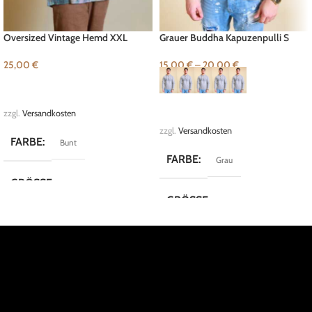
Oversized Vintage Hemd XXL
Grauer Buddha Kapuzenpulli S
25,00
€
15,00
€
–
20,00
€
IN DEN WARENKORB
AUSFÜHRUNG WÄHLEN
zzgl.
Versandkosten
zzgl.
Versandkosten
FARBE
Bunt
FARBE
Grau
GRÖSSE
XXL
GRÖSSE
L
,
M
,
S
,
XL
,
XXL
MARKE
Vintage
MARKE
FB Limited
,
Fishbone
KOLLEKTION
Crazy Shirts
KOLLEKTION
Cozy