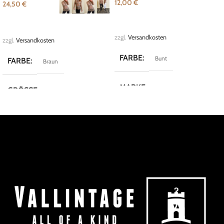
12,00
€
24,50
€
IN DEN WARENKORB
AUSFÜHRUNG WÄHLEN
zzgl.
Versandkosten
zzgl.
Versandkosten
FARBE
Bunt
FARBE
Braun
MARKE
Vintage
GRÖSSE
34
,
L
,
M
,
S
,
XL
MARKE
Claire