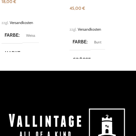
18,00
€
45,00
€
IN DEN WARENKORB
WEITERLESEN
zzgl.
Versandkosten
zzgl.
Versandkosten
FARBE
Weiss
FARBE
Bunt
MARKE
Vintage
GRÖSSE
M
MARKE
Riani
KOLLEKTION
Blazer