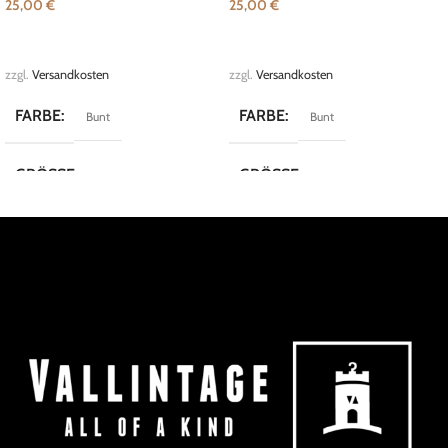
25,00
€
25,00
€
IN DEN WARENKORB
IN DEN WARENKORB
zzgl.
Versandkosten
zzgl.
Versandkosten
FARBE
FARBE
Bunt
Bunt
GRÖSSE
GRÖSSE
L
XL
MARKE
MARKE
Dornbusch
Mantoni
KOLLEKTION
KOLLEKTION
Crazy Shirts
Crazy Shirts