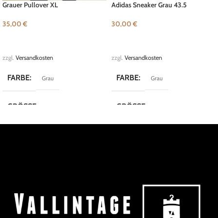
Grauer Pullover XL
Adidas Sneaker Grau 43.5
35,00
€
30,00
€
IN DEN WARENKORB
IN DEN WARENKORB
zzgl.
Versandkosten
zzgl.
Versandkosten
FARBE
FARBE
Grau
Grau
GRÖSSE
GRÖSSE
XL
43.5
MARKE
MARKE
Adidas
Nadel und Faden (Hamburg)