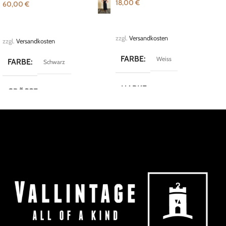
18,00
€
60,00
€
IN DEN WARENKORB
AUSFÜHRUNG WÄHLEN
zzgl.
Versandkosten
zzgl.
Versandkosten
FARBE
Weiss
FARBE
Schwarz
MARKE
Vintage
GRÖSSE
34
,
36
,
S
MARKE
DW- Shop