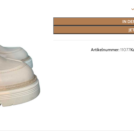
IN D
JE
Artikelnummer:
11077
K