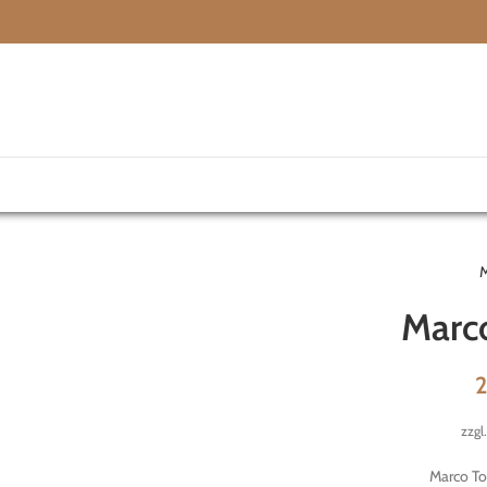
M
Marco
zzgl
Marco To