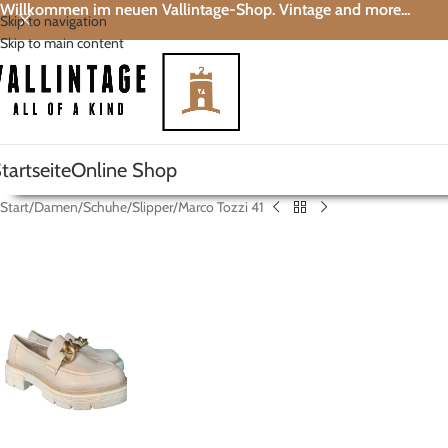
Willkommen im neuen Vallintage-Shop. Vintage and more...
Skip to navigation
Skip to main content
tartseite
Online Shop
Start
Damen
Schuhe
Slipper
Marco Tozzi 41