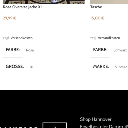
Rosa Oversize Jacke XL
Tasche
29,99
€
15,00
€
IN DEN WARENKORB
IN DEN WARENKOR
zzgl.
Versandkosten
zzgl.
Versandkosten
FARBE
FARBE
Rosa
Schwarz
GRÖSSE
MARKE
XL
Vintage
MARKE
Vintage
Shop Hannover
Engelbosteler Damm 4