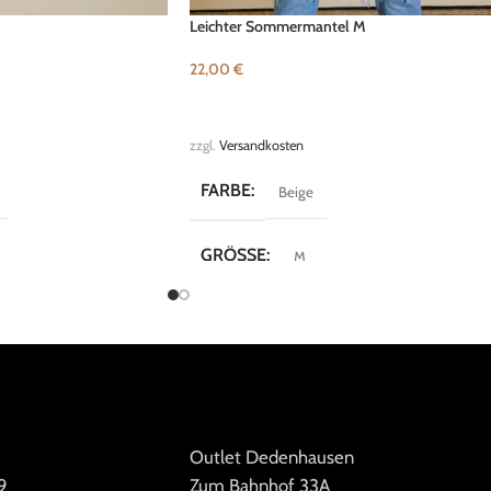
Leichter Sommermantel M
22,00
€
B
IN DEN WARENKORB
zzgl.
Versandkosten
FARBE
Beige
GRÖSSE
M
MARKE
Fluxus
Outlet Dedenhausen
9
Zum Bahnhof 33A