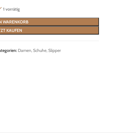
1 vorrätig
EN WARENKORB
TZT KAUFEN
ategorien:
Damen
,
Schuhe
,
Slipper