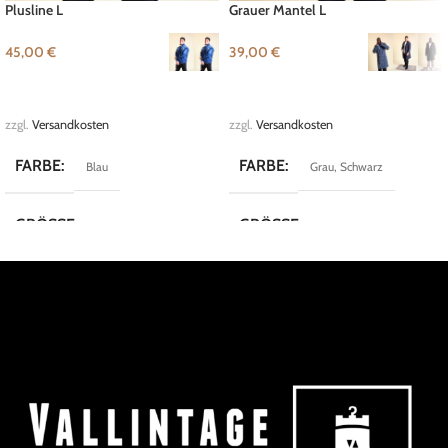
Plusline L
Grauer Mantel L
45,00
€
39,00
€
AUSFÜHRUNG WÄHLEN
AUSFÜHRUNG WÄHLEN
zzgl.
Versandkosten
zzgl.
Versandkosten
FARBE
FARBE
Blau
Grau
,
Schwarz
GRÖSSE
GRÖSSE
L
,
M
L
,
M
,
S
MARKE
MARKE
Plusline
Maritimi
KOLLEKTION
Workwear