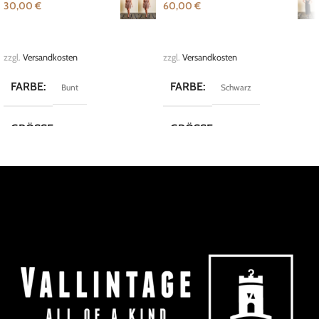
30,00
€
60,00
€
AUSFÜHRUNG WÄHLEN
AUSFÜHRUNG WÄHLEN
zzgl.
Versandkosten
zzgl.
Versandkosten
FARBE
FARBE
Bunt
Schwarz
GRÖSSE
GRÖSSE
L
,
M
34
,
36
,
S
MARKE
MARKE
FreeWay
DW- Shop