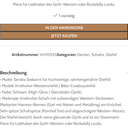
Piece für Liebhaber des Goth-Western oder Rockabilly Looks.
1 vorrätig
IN DEN WARENKORB
JETZT KAUFEN
Artikelnummer:
VH10055
Kategorien:
Damen
,
Schuhe
,
Stiefel
Beschreibung
• Marke: Sendra (bekannt für hochwertige, rahmengenähte Stiefel)
• Modell: Kniehoher Westernstiefel / Biker-Cowboystiefel
• Farbe: Schwarz (High-Gloss / Glanzleder-Optik)
• Merkmale: Kniehoher Schaft mit aufwendigen Western-Stickereien.
Markanter Harness-Riemen (Gurt mit Nieten und Metallring) am Knöchel.
Sehr spitze Schuhspitze (Pointed Toe) und abgeschrägter Western-Absatz.
Der Stiefel besticht durch seine glänzende Optik und ist ein Statement-
Piece für Liebhaber des Goth-Western oder Rockabilly Looks.