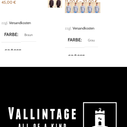
15,00
€
–
20,00
€
45,00
€
AUSFÜHRUNG WÄHLEN
AUSFÜHRUNG WÄHLEN
zzgl.
Versandkosten
zzgl.
Versandkosten
FARBE
Braun
FARBE
Grau
GRÖSSE
50
,
54
,
L
,
S
GRÖSSE
L
,
M
,
S
,
XL
,
XXL
MARKE
Emilio Adani
MARKE
FB Limited
,
Fishbone
KOLLEKTION
Cozy
KOLLEKTION
Cozy