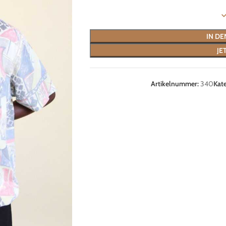
IN D
JE
Artikelnummer:
340
Kate