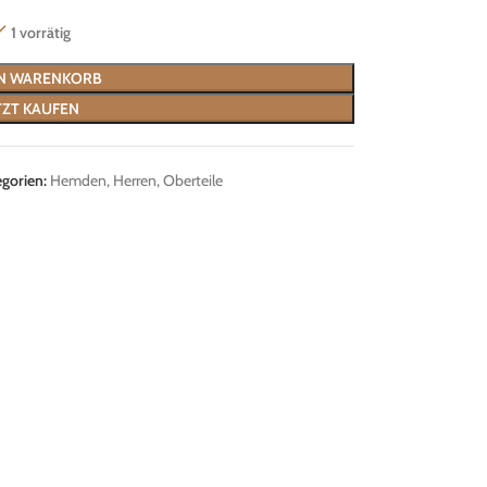
1 vorrätig
EN WARENKORB
TZT KAUFEN
gorien:
Hemden
,
Herren
,
Oberteile