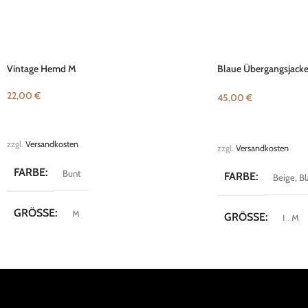
Vintage Hemd M
Blaue Übergangsjack
22,00
€
45,00
€
IN DEN WARENKORB
AUSFÜHRUNG WÄH
zzgl.
Versandkosten
zzgl.
Versandkosten
FARBE
Bunt
FARBE
Beige
,
Bl
GRÖSSE
M
GRÖSSE
L
,
M
MARKE
Vintage
MARKE
Buster 
KOLLEKTION
Crazy Shirts
KOLLEKTION