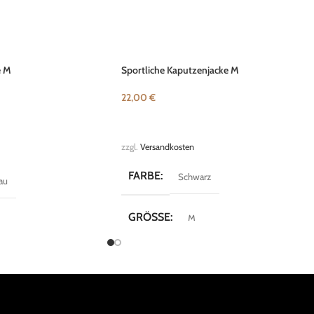
e M
Sportliche Kaputzenjacke M
22,00
€
IN DEN WARENKORB
LEN
zzgl.
Versandkosten
FARBE
Schwarz
au
GRÖSSE
M
MARKE
Reverse
Sportswear
KOLLEKTION
Street Style
Sport