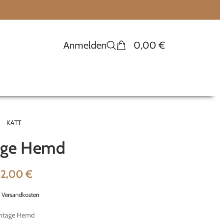
Anmelden
0,00
€
KATT
age Hemd
22,00
€
.
Versandkosten
ntage Hemd