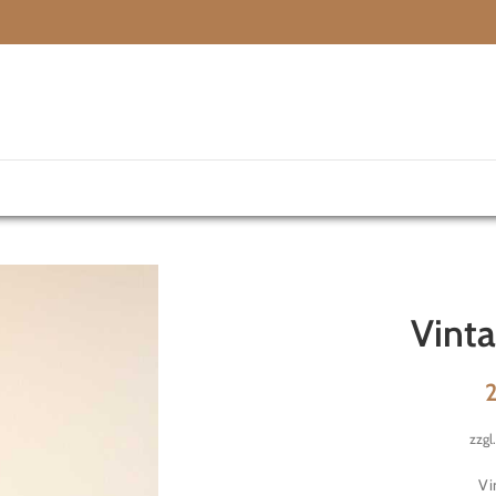
Vint
zzgl
Vi