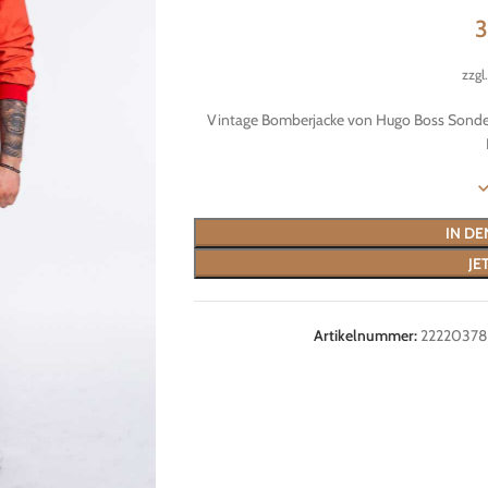
zzgl
Vintage Bomberjacke von Hugo Boss Sonder
IN D
JE
Artikelnummer:
22220378