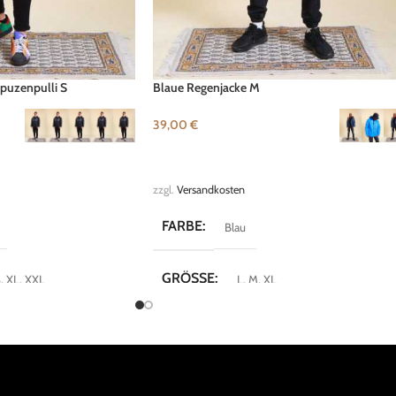
puzenpulli S
Blaue Regenjacke M
39,00
€
LEN
AUSFÜHRUNG WÄHLEN
zzgl.
Versandkosten
FARBE
Blau
GRÖSSE
S
,
XL
,
XXL
L
,
M
,
XL
MARKE
e
björnson
Cozy