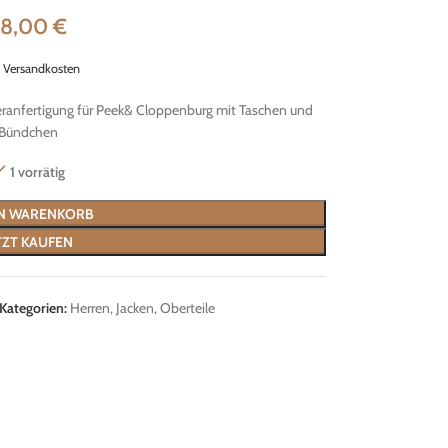
38,00
€
.
Versandkosten
anfertigung für Peek& Cloppenburg mit Taschen und
Bündchen
1 vorrätig
EN WARENKORB
TZT KAUFEN
Kategorien:
Herren
,
Jacken
,
Oberteile