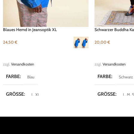
Blaues Hemd in Jeansoptik XL
Schwarzer Buddha Ka
24,50
€
20,00
€
AUSFÜHRUNG WÄHLEN
AUSFÜHRUNG WÄH
zzgl.
Versandkosten
zzgl.
Versandkosten
FARBE
FARBE
Blau
Schwarz
GRÖSSE
GRÖSSE
L
,
XL
L
,
M
,
MARKE
MARKE
Life Line
Fishbon
KOLLEKTION