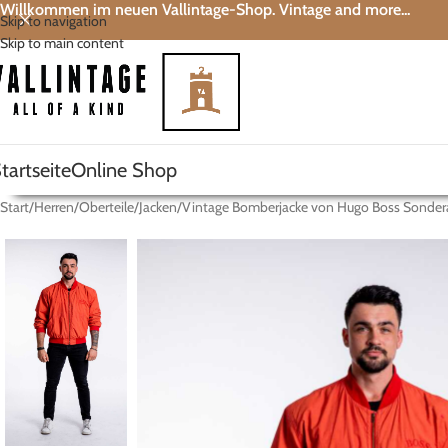
Willkommen im neuen Vallintage-Shop. Vintage and more...
Skip to navigation
Skip to main content
tartseite
Online Shop
Start
Herren
Oberteile
Jacken
Vintage Bomberjacke von Hugo Boss Sondera