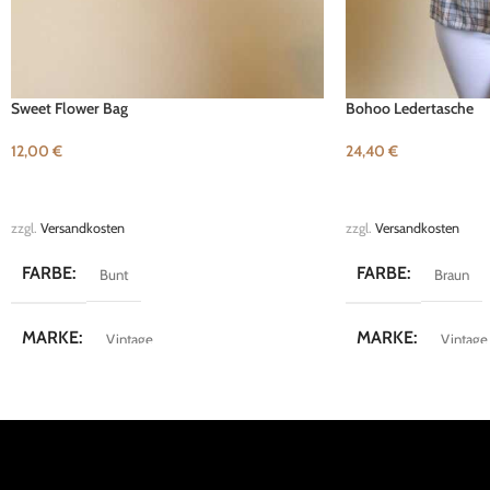
Sweet Flower Bag
Bohoo Ledertasche
12,00
€
24,40
€
IN DEN WARENKORB
IN DEN WARENKOR
zzgl.
Versandkosten
zzgl.
Versandkosten
FARBE
FARBE
Bunt
Braun
MARKE
MARKE
Vintage
Vintage