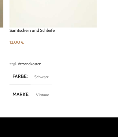
Samtschein und Schleife
Süße Tasche
12,00
€
5,00
€
IN DEN WARENKORB
IN DEN WARENK
zzgl.
Versandkosten
zzgl.
Versandkosten
FARBE
FARBE
Schwarz
Schw
MARKE
Vintage