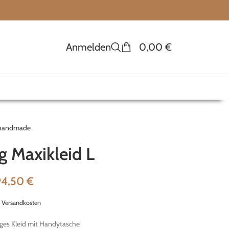
Anmelden
0,00
€
handmade
g Maxikleid L
94,50
€
.
Versandkosten
ges Kleid mit Handytasche