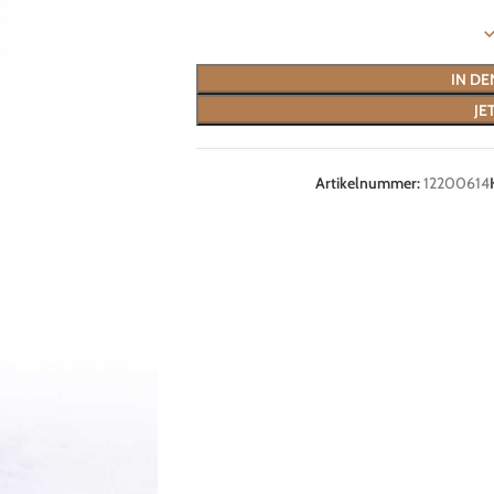
IN D
JE
Artikelnummer:
12200614