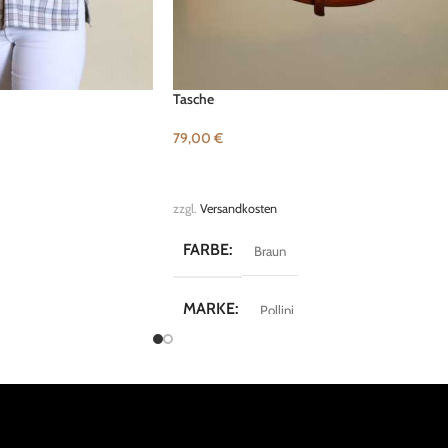
Tasche
79,00
€
B
IN DEN WARENKORB
zzgl.
Versandkosten
FARBE
Braun
MARKE
Pollini