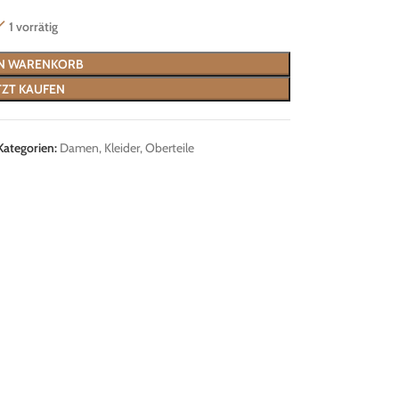
1 vorrätig
EN WARENKORB
TZT KAUFEN
Kategorien:
Damen
,
Kleider
,
Oberteile