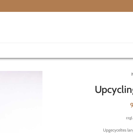
Upcyclin
zzgl
Upgecyceltes lan