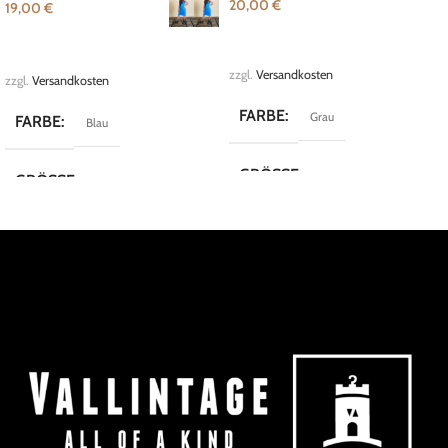
20,00
€
19,00
€
IN DEN WARENKORB
AUSFÜHRUNG WÄHLEN
zzgl.
Versandkosten
zzgl.
Versandkosten
FARBE
Grau
FARBE
Blau
GRÖSSE
XS
GRÖSSE
M
,
S
MARKE
Vero Moda
MARKE
SisterS Point
KOLLEKTION
Classy