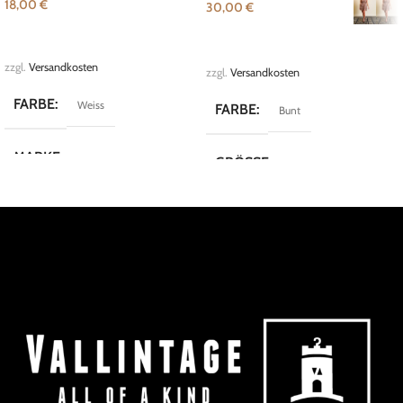
18,00
€
30,00
€
IN DEN WARENKORB
AUSFÜHRUNG WÄHLEN
zzgl.
Versandkosten
zzgl.
Versandkosten
FARBE
Weiss
FARBE
Bunt
MARKE
Vintage
GRÖSSE
L
,
M
MARKE
FreeWay