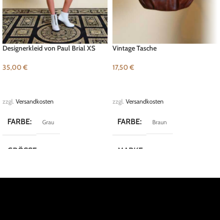
Designerkleid von Paul Brial XS
Vintage Tasche
35,00
€
17,50
€
IN DEN WARENKORB
IN DEN WARENKORB
zzgl.
Versandkosten
zzgl.
Versandkosten
FARBE
FARBE
Grau
Braun
GRÖSSE
MARKE
XS
Vintage
MARKE
Paul Brial