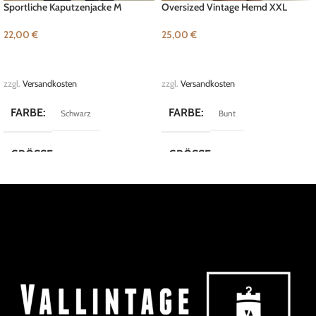
Sportliche Kaputzenjacke M
Oversized Vintage Hemd XXL
22,00
€
25,00
€
IN DEN WARENKORB
IN DEN WARENKORB
zzgl.
Versandkosten
zzgl.
Versandkosten
FARBE
FARBE
Schwarz
Bunt
GRÖSSE
GRÖSSE
M
XXL
MARKE
MARKE
Reverse
Vintage
KOLLEKTION
KOLLEKTION
Street Style
Crazy Shirts