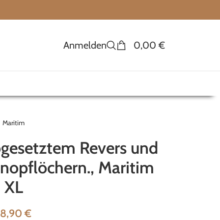
Anmelden
0,00
€
Maritim
bgesetztem Revers und
nopflöchern., Maritim
XL
18,90
€