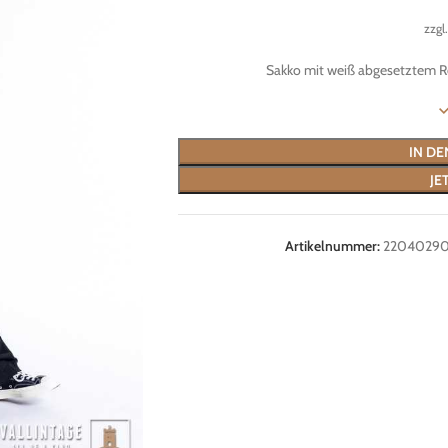
zzgl
Sakko mit weiß abgesetztem Re
IN D
JE
Artikelnummer:
2204029