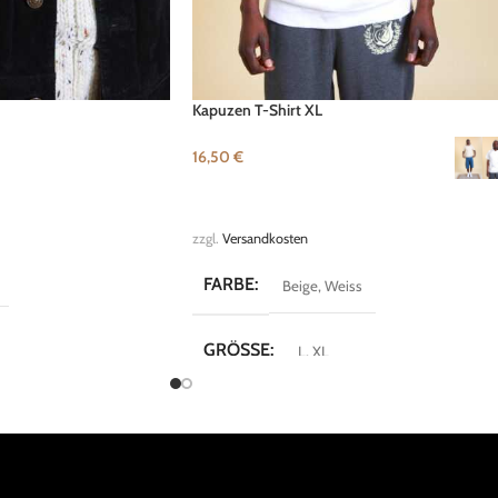
Kapuzen T-Shirt XL
16,50
€
B
AUSFÜHRUNG WÄHLEN
zzgl.
Versandkosten
FARBE
Beige
,
Weiss
GRÖSSE
L
,
XL
MARKE
Fishbone