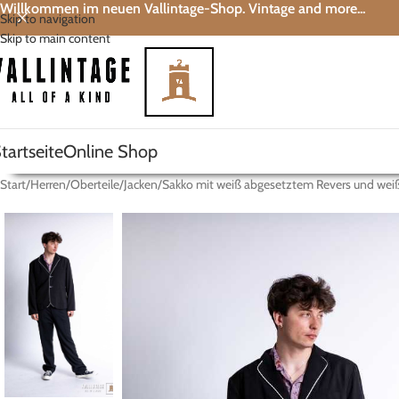
Willkommen im neuen Vallintage-Shop. Vintage and more...
Skip to navigation
Skip to main content
tartseite
Online Shop
Start
Herren
Oberteile
Jacken
Sakko mit weiß abgesetztem Revers und weiß