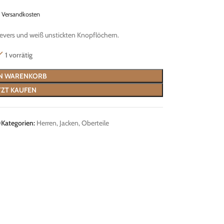
.
Versandkosten
vers und weiß unstickten Knopflöchern.
1 vorrätig
EN WARENKORB
TZT KAUFEN
0
Kategorien:
Herren
,
Jacken
,
Oberteile