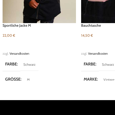
Sportliche Jacke M
Bauchtasche
22,00
€
14,50
€
IN DEN WARENKORB
IN DEN WARENKOR
zzgl.
Versandkosten
zzgl.
Versandkosten
FARBE
FARBE
Schwarz
Schwarz
GRÖSSE
MARKE
M
Vintage
MARKE
Reverse
KOLLEKTION
Street Style