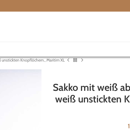
 unstickten Knopflöchern., Maritim XL
Sakko mit weiß a
weiß unstickten K