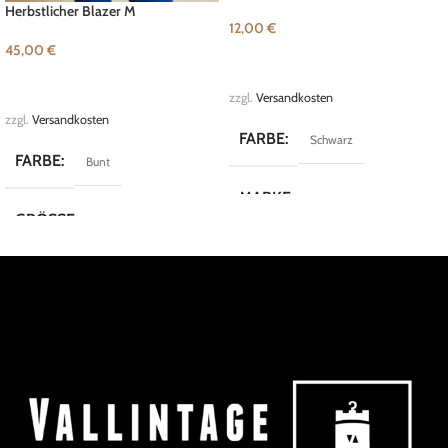
Herbstlicher Blazer M
12,00
€
45,00
€
IN DEN WARENKORB
WEITERLESEN
zzgl.
Versandkosten
zzgl.
Versandkosten
FARBE
Schwarz
FARBE
Bunt
MARKE
Vintage
GRÖSSE
M
MARKE
Riani
KOLLEKTION
Blazer