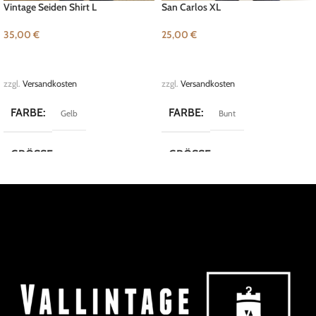
Vintage Seiden Shirt L
San Carlos XL
35,00
€
25,00
€
IN DEN WARENKORB
IN DEN WARENKORB
zzgl.
Versandkosten
zzgl.
Versandkosten
FARBE
FARBE
Gelb
Bunt
GRÖSSE
GRÖSSE
L
XL
MARKE
MARKE
Lerros Shirts
San Carlos
KOLLEKTION
Crazy Shirts