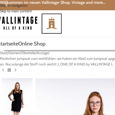
Willkommen im neuen Vallintage-Shop. Vintage and more...
Skip to navigation
Skip to main content
tartseite
Online Shop
Start
Damen
Oberteile
Anzüge
Pünktchen Jumpsuit zum wohlfühlen, wir haben ein Kleid zum Jumpsuit upgecyc
an. Nur solange der Stoff noch reicht! :), ONE OF A KIND by VALLINTAGE L