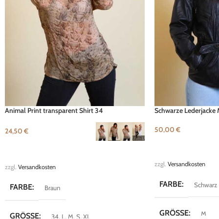
Animal Print transparent Shirt 34
Schwarze Lederjacke
50,00
€
24,50
€
IN DEN WARENKOR
AUSFÜHRUNG WÄHLEN
zzgl.
Versandkosten
zzgl.
Versandkosten
FARBE
Schwarz
FARBE
Braun
GRÖSSE
M
GRÖSSE
34
,
L
,
M
,
S
,
XL