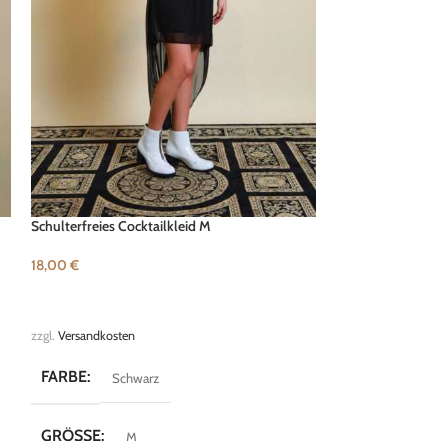
Schulterfreies Cocktailkleid M
Lockere Vintage B
18,00
€
10,00
€
IN DEN WARENKORB
IN DEN WARENK
zzgl.
Versandkosten
zzgl.
Versandkosten
FARBE
FARBE
Schwarz
Gelb
GRÖSSE
GRÖSSE
M
XL