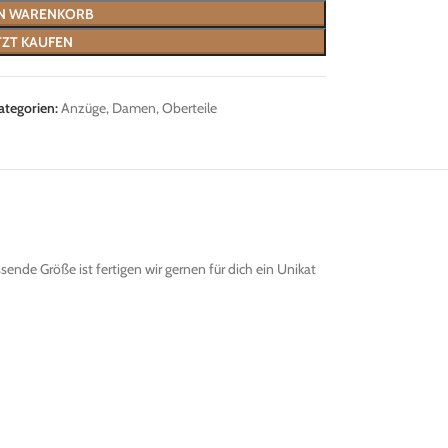
EN WARENKORB
TZT KAUFEN
ategorien:
Anzüge
,
Damen
,
Oberteile
ende Größe ist fertigen wir gernen für dich ein Unikat