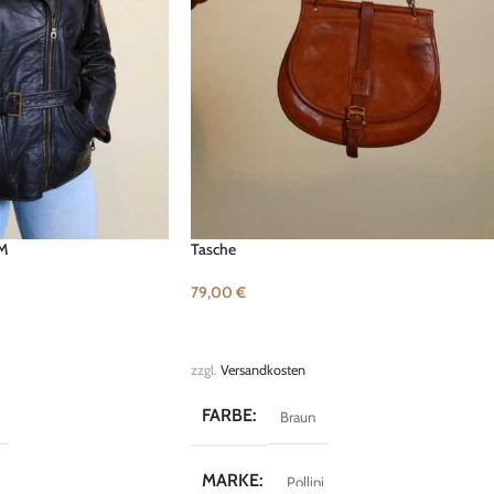
 M
Tasche
79,00
€
B
IN DEN WARENKORB
zzgl.
Versandkosten
FARBE
Braun
MARKE
Pollini