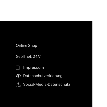
MARKE
MARKE
SisterS Point
Vint
Online Shop
Geöffnet: 24/7
Impressum
Datenschutzerklärung
Social-Media-Datenschutz