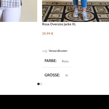
Rosa Oversize Jacke XL
29,99
€
B
IN DEN WARENKORB
zzgl.
Versandkosten
FARBE
Rosa
GRÖSSE
XL
MARKE
Vintage