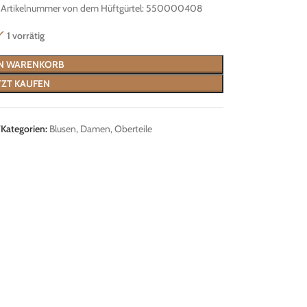
k. Artikelnummer von dem Hüftgürtel: 550000408
1 vorrätig
EN WARENKORB
TZT KAUFEN
7
Kategorien:
Blusen
,
Damen
,
Oberteile