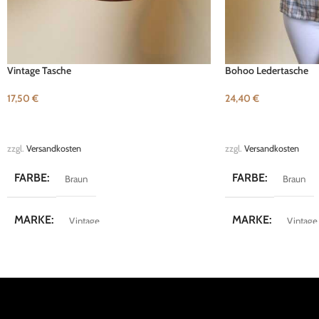
Vintage Tasche
Bohoo Ledertasche
17,50
€
24,40
€
IN DEN WARENKORB
IN DEN WARENKOR
zzgl.
Versandkosten
zzgl.
Versandkosten
FARBE
FARBE
Braun
Braun
MARKE
MARKE
Vintage
Vintage