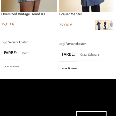
Oversized Vintage Hemd XXL
Grauer Mantel L
25,00
€
39,00
€
IN DEN WARENKORB
AUSFÜHRUNG WÄHLEN
zzgl.
Versandkosten
zzgl.
Versandkosten
FARBE
Bunt
FARBE
Grau
,
Schwarz
GRÖSSE
XXL
GRÖSSE
L
,
M
,
S
MARKE
Vintage
MARKE
Maritimi
KOLLEKTION
Crazy Shirts