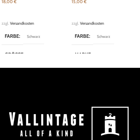
18,00
€
15,00
€
IN DEN WARENKORB
IN DEN WARENKORB
zzgl.
Versandkosten
zzgl.
Versandkosten
FARBE
FARBE
Schwarz
Schwarz
GRÖSSE
MARKE
M
Vintage
MARKE
SisterS Point