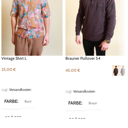
Vintage Shirt L
Brauner Pullover 54
25,00
€
45,00
€
IN DEN WARENKORB
AUSFÜHRUNG WÄHLEN
zzgl.
Versandkosten
zzgl.
Versandkosten
FARBE
Bunt
FARBE
Braun
GRÖSSE
L
GRÖSSE
50
,
54
,
L
,
S