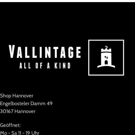
MARKE
Dornbusch
MARKE
Emilio Adani
KOLLEKTION
Crazy Shirts
KOLLEKTION
Cozy
Shop Hannover
Engelbosteler Damm 49
30167 Hannover
Geöffnet:
Mo - Sa 11 - 19 Uhr