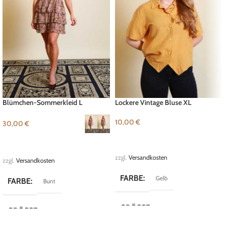
Blümchen-Sommerkleid L
Lockere Vintage Bluse XL
10,00
€
30,00
€
IN DEN WARENKORB
AUSFÜHRUNG WÄHLEN
zzgl.
Versandkosten
zzgl.
Versandkosten
FARBE
Gelb
FARBE
Bunt
GRÖSSE
XL
GRÖSSE
L
,
M