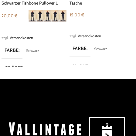
Schwarzer Fishbone Pullover L
Tasche
15,00
€
20,00
€
IN DEN WARENKORB
AUSFÜHRUNG WÄHLEN
zzgl.
Versandkosten
zzgl.
Versandkosten
FARBE
Schwarz
FARBE
Schwarz
MARKE
Lloyd
GRÖSSE
L
,
M
,
S
,
XL
,
XXL
MARKE
Fishbone
KOLLEKTION
Cozy