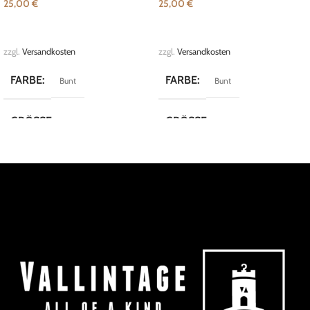
25,00
€
25,00
€
IN DEN WARENKORB
IN DEN WARENKORB
zzgl.
Versandkosten
zzgl.
Versandkosten
FARBE
FARBE
Bunt
Bunt
GRÖSSE
GRÖSSE
XL
XL
MARKE
MARKE
Vintage
San Carlos
KOLLEKTION
KOLLEKTION
Crazy Shirts
Crazy Shirts