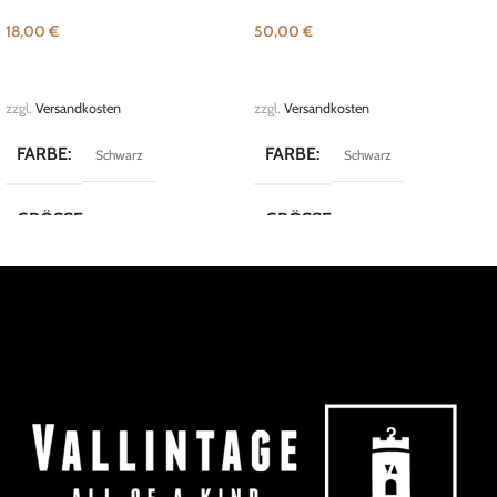
18,00
€
50,00
€
IN DEN WARENKORB
IN DEN WARENKORB
zzgl.
Versandkosten
zzgl.
Versandkosten
FARBE
FARBE
Schwarz
Schwarz
GRÖSSE
GRÖSSE
M
M
MARKE
MARKE
SisterS Point
Scarlett