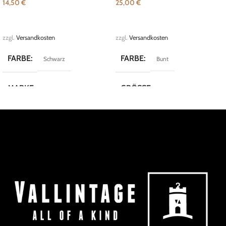
14,50
€
25,00
€
IN DEN WARENKORB
IN DEN WARENKORB
zzgl.
Versandkosten
zzgl.
Versandkosten
FARBE
FARBE
Schwarz
Bunt
MARKE
GRÖSSE
Vintage
L
MARKE
Dornbusch
KOLLEKTION
Crazy Shirts