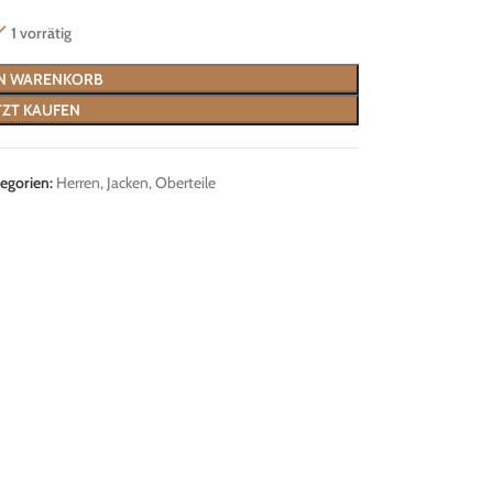
1 vorrätig
EN WARENKORB
TZT KAUFEN
egorien:
Herren
,
Jacken
,
Oberteile