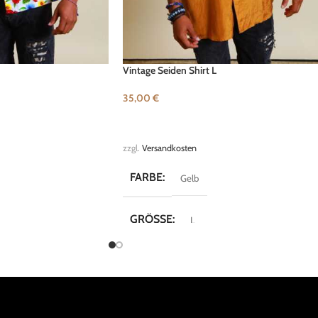
Vintage Seiden Shirt L
35,00
€
B
IN DEN WARENKORB
zzgl.
Versandkosten
FARBE
Gelb
GRÖSSE
L
MARKE
Lerros Shirts
Crazy Shirts