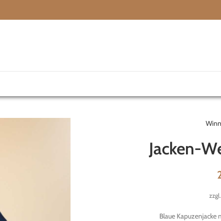
Winn
Jacken-W
zzgl
Blaue Kapuzenjacke m