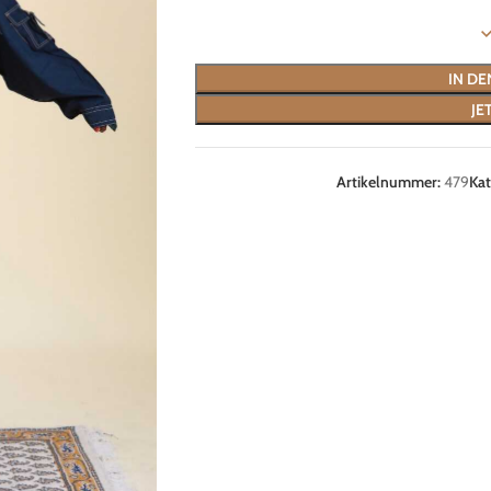
IN D
JE
Artikelnummer:
479
Kat