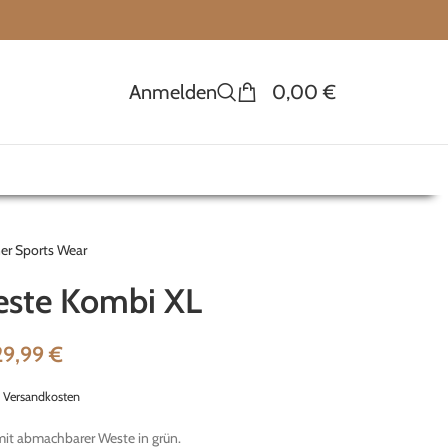
Anmelden
0,00
€
er Sports Wear
este Kombi XL
29,99
€
.
Versandkosten
it abmachbarer Weste in grün.