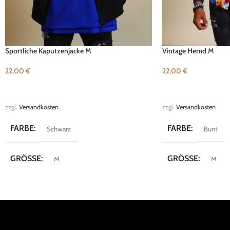
Sportliche Kaputzenjacke M
Vintage Hemd M
22,00
€
22,00
€
IN DEN WARENKORB
IN DEN WARENKOR
zzgl.
Versandkosten
zzgl.
Versandkosten
FARBE
FARBE
Schwarz
Bunt
GRÖSSE
GRÖSSE
M
M
MARKE
MARKE
Reverse
Vintage
KOLLEKTION
KOLLEKTION
Street Style