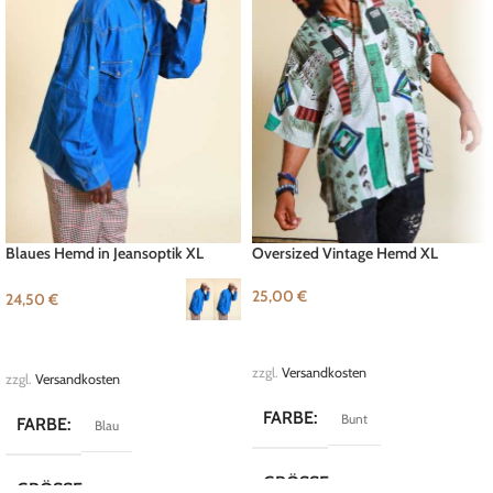
Blaues Hemd in Jeansoptik XL
Oversized Vintage Hemd XL
25,00
€
24,50
€
IN DEN WARENKORB
AUSFÜHRUNG WÄHLEN
zzgl.
Versandkosten
zzgl.
Versandkosten
FARBE
Bunt
FARBE
Blau
GRÖSSE
XL
GRÖSSE
L
,
XL