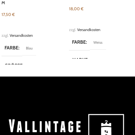
M
18,00
€
17,50
€
IN DEN WARENKORB
IN DEN WARENKORB
zzgl.
Versandkosten
zzgl.
Versandkosten
FARBE
Weiss
FARBE
Blau
MARKE
Vintage
GRÖSSE
M
MARKE
Double Zero