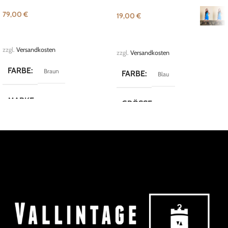
79,00
€
19,00
€
IN DEN WARENKORB
AUSFÜHRUNG WÄHLEN
zzgl.
Versandkosten
zzgl.
Versandkosten
FARBE
Braun
FARBE
Blau
MARKE
Pollini
GRÖSSE
M
,
S
MARKE
SisterS Point